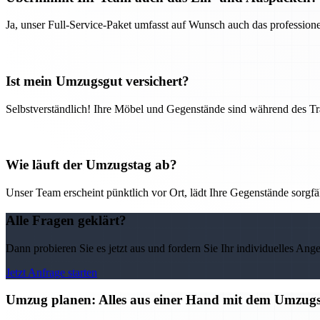
Ja, unser Full-Service-Paket umfasst auf Wunsch auch das professio
Ist mein Umzugsgut versichert?
Selbstverständlich! Ihre Möbel und Gegenstände sind während des Tra
Wie läuft der Umzugstag ab?
Unser Team erscheint pünktlich vor Ort, lädt Ihre Gegenstände sorgfälti
Alle Fragen geklärt?
Dann probieren Sie es jetzt aus und fordern Sie Ihr individuelles Ang
Jetzt Anfrage starten
Umzug planen: Alles aus einer Hand mit dem Umzu