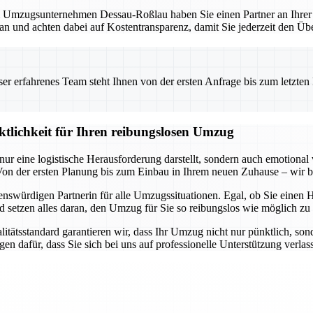
mzugsunternehmen Dessau-Roßlau haben Sie einen Partner an Ihrer Sei
lan und achten dabei auf Kostentransparenz, damit Sie jederzeit den Übe
 erfahrenes Team steht Ihnen von der ersten Anfrage bis zum letzten Ka
ktlichkeit für Ihren reibungslosen Umzug
ur eine logistische Herausforderung darstellt, sondern auch emotional
n der ersten Planung bis zum Einbau in Ihrem neuen Zuhause – wir be
swürdigen Partnerin für alle Umzugssituationen. Egal, ob Sie einen 
setzen alles daran, den Umzug für Sie so reibungslos wie möglich zu g
tsstandard garantieren wir, dass Ihr Umzug nicht nur pünktlich, sonder
en dafür, dass Sie sich bei uns auf professionelle Unterstützung verla