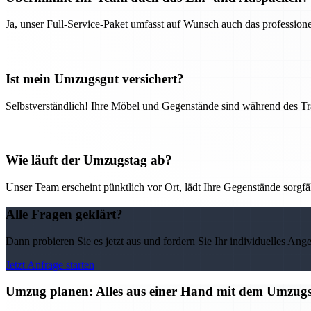
Ja, unser Full-Service-Paket umfasst auf Wunsch auch das professio
Ist mein Umzugsgut versichert?
Selbstverständlich! Ihre Möbel und Gegenstände sind während des Tra
Wie läuft der Umzugstag ab?
Unser Team erscheint pünktlich vor Ort, lädt Ihre Gegenstände sorgfälti
Alle Fragen geklärt?
Dann probieren Sie es jetzt aus und fordern Sie Ihr individuelles Ang
Jetzt Anfrage starten
Umzug planen: Alles aus einer Hand mit dem Umzu