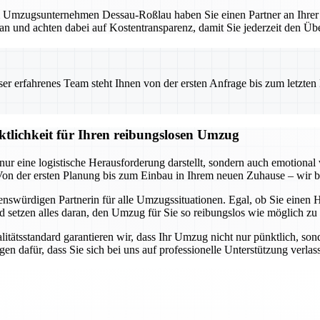
mzugsunternehmen Dessau-Roßlau haben Sie einen Partner an Ihrer Sei
lan und achten dabei auf Kostentransparenz, damit Sie jederzeit den Übe
 erfahrenes Team steht Ihnen von der ersten Anfrage bis zum letzten Ka
ktlichkeit für Ihren reibungslosen Umzug
ur eine logistische Herausforderung darstellt, sondern auch emotional
n der ersten Planung bis zum Einbau in Ihrem neuen Zuhause – wir be
swürdigen Partnerin für alle Umzugssituationen. Egal, ob Sie einen 
setzen alles daran, den Umzug für Sie so reibungslos wie möglich zu g
tsstandard garantieren wir, dass Ihr Umzug nicht nur pünktlich, sonder
en dafür, dass Sie sich bei uns auf professionelle Unterstützung verla