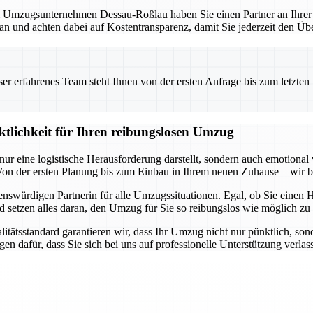
mzugsunternehmen Dessau-Roßlau haben Sie einen Partner an Ihrer Sei
lan und achten dabei auf Kostentransparenz, damit Sie jederzeit den Übe
 erfahrenes Team steht Ihnen von der ersten Anfrage bis zum letzten Ka
ktlichkeit für Ihren reibungslosen Umzug
ur eine logistische Herausforderung darstellt, sondern auch emotional
n der ersten Planung bis zum Einbau in Ihrem neuen Zuhause – wir be
swürdigen Partnerin für alle Umzugssituationen. Egal, ob Sie einen 
setzen alles daran, den Umzug für Sie so reibungslos wie möglich zu g
tsstandard garantieren wir, dass Ihr Umzug nicht nur pünktlich, sonder
en dafür, dass Sie sich bei uns auf professionelle Unterstützung verla