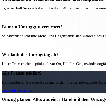
Ja, unser Full-Service-Paket umfasst auf Wunsch auch das professio
Ist mein Umzugsgut versichert?
Selbstverständlich! Ihre Möbel und Gegenstände sind während des Tra
Wie läuft der Umzugstag ab?
Unser Team erscheint pünktlich vor Ort, lädt Ihre Gegenstände sorgfälti
Alle Fragen geklärt?
Dann probieren Sie es jetzt aus und fordern Sie Ihr individuelles Ang
Jetzt Anfrage starten
Umzug planen: Alles aus einer Hand mit dem Umzu