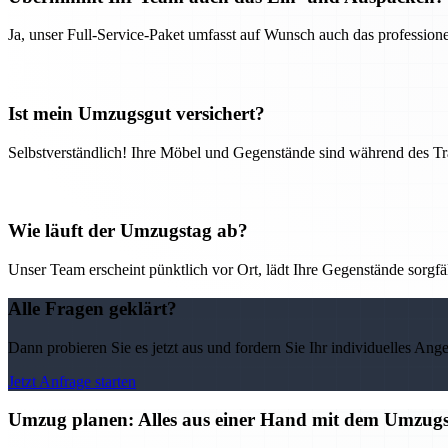
Ja, unser Full-Service-Paket umfasst auf Wunsch auch das professio
Ist mein Umzugsgut versichert?
Selbstverständlich! Ihre Möbel und Gegenstände sind während des Tra
Wie läuft der Umzugstag ab?
Unser Team erscheint pünktlich vor Ort, lädt Ihre Gegenstände sorgfälti
Alle Fragen geklärt?
Dann probieren Sie es jetzt aus und fordern Sie Ihr individuelles Ang
Jetzt Anfrage starten
Umzug planen: Alles aus einer Hand mit dem Umzu