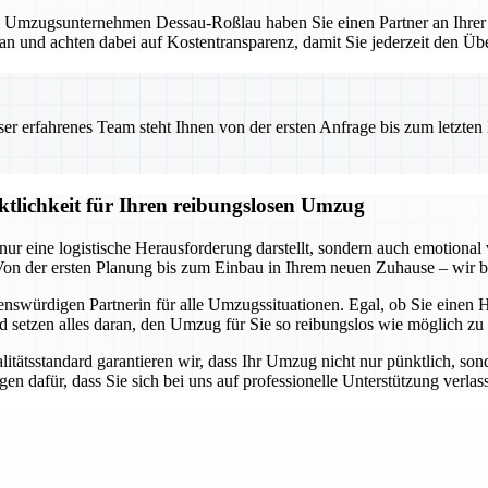
mzugsunternehmen Dessau-Roßlau haben Sie einen Partner an Ihrer Sei
lan und achten dabei auf Kostentransparenz, damit Sie jederzeit den Übe
 erfahrenes Team steht Ihnen von der ersten Anfrage bis zum letzten Ka
ktlichkeit für Ihren reibungslosen Umzug
ur eine logistische Herausforderung darstellt, sondern auch emotional
n der ersten Planung bis zum Einbau in Ihrem neuen Zuhause – wir be
swürdigen Partnerin für alle Umzugssituationen. Egal, ob Sie einen 
setzen alles daran, den Umzug für Sie so reibungslos wie möglich zu g
tsstandard garantieren wir, dass Ihr Umzug nicht nur pünktlich, sonder
en dafür, dass Sie sich bei uns auf professionelle Unterstützung verla