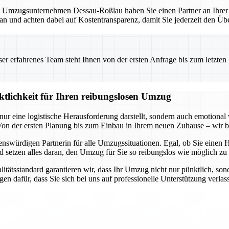
mzugsunternehmen Dessau-Roßlau haben Sie einen Partner an Ihrer Sei
lan und achten dabei auf Kostentransparenz, damit Sie jederzeit den Übe
 erfahrenes Team steht Ihnen von der ersten Anfrage bis zum letzten Ka
ktlichkeit für Ihren reibungslosen Umzug
ur eine logistische Herausforderung darstellt, sondern auch emotional
n der ersten Planung bis zum Einbau in Ihrem neuen Zuhause – wir be
swürdigen Partnerin für alle Umzugssituationen. Egal, ob Sie einen 
setzen alles daran, den Umzug für Sie so reibungslos wie möglich zu g
tsstandard garantieren wir, dass Ihr Umzug nicht nur pünktlich, sonder
en dafür, dass Sie sich bei uns auf professionelle Unterstützung verla