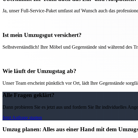
Ja, unser Full-Service-Paket umfasst auf Wunsch auch das professio
Ist mein Umzugsgut versichert?
Selbstverständlich! Ihre Möbel und Gegenstände sind während des Tra
Wie läuft der Umzugstag ab?
Unser Team erscheint pünktlich vor Ort, lädt Ihre Gegenstände sorgfälti
Alle Fragen geklärt?
Dann probieren Sie es jetzt aus und fordern Sie Ihr individuelles Ang
Jetzt Anfrage starten
Umzug planen: Alles aus einer Hand mit dem Umzu