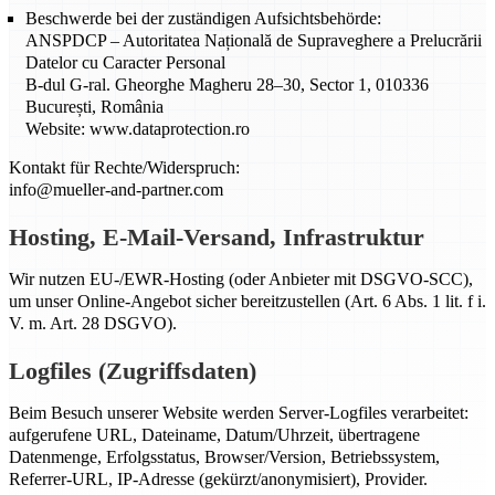
Beschwerde bei der zuständigen Aufsichtsbehörde:
ANSPDCP – Autoritatea Națională de Supraveghere a Prelucrării
Datelor cu Caracter Personal
B-dul G-ral. Gheorghe Magheru 28–30, Sector 1, 010336
București, România
Website: www.dataprotection.ro
Kontakt für Rechte/Widerspruch:
info@mueller-and-partner.com
Hosting, E-Mail-Versand, Infrastruktur
Wir nutzen EU-/EWR-Hosting (oder Anbieter mit DSGVO-SCC),
um unser Online-Angebot sicher bereitzustellen (Art. 6 Abs. 1 lit. f i.
V. m. Art. 28 DSGVO).
Logfiles (Zugriffsdaten)
Beim Besuch unserer Website werden Server-Logfiles verarbeitet:
aufgerufene URL, Dateiname, Datum/Uhrzeit, übertragene
Datenmenge, Erfolgsstatus, Browser/Version, Betriebssystem,
Referrer-URL, IP-Adresse (gekürzt/anonymisiert), Provider.