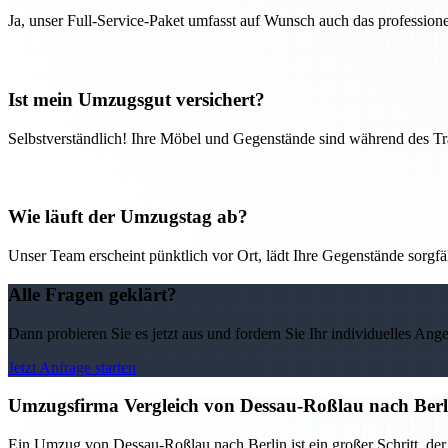
Ja, unser Full-Service-Paket umfasst auf Wunsch auch das professio
Ist mein Umzugsgut versichert?
Selbstverständlich! Ihre Möbel und Gegenstände sind während des Tra
Wie läuft der Umzugstag ab?
Unser Team erscheint pünktlich vor Ort, lädt Ihre Gegenstände sorgfälti
Alle Fragen geklärt?
Dann probieren Sie es jetzt aus und fordern Sie Ihr individuelles Ang
Jetzt Anfrage starten
Umzugsfirma Vergleich von Dessau-Roßlau nach Berli
Ein Umzug von Dessau-Roßlau nach Berlin ist ein großer Schritt, der 