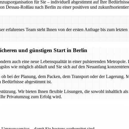
sorganisation für Sie – individuell abgestimmt auf Ihre Bedürfnisse. S
essau-Roßlau nach Berlin zu einer positiven und zukunftsorientier
 erfahrenes Team steht Ihnen von der ersten Anfrage bis zum letzten Ka
icheren und günstigen Start in Berlin
ondern auch eine neue Lebensqualität in einer pulsierenden Metropole
bungslos wie möglich abläuft und Sie sich auf den Neuanfang konzentrie
s – ob bei der Planung, dem Packen, dem Transport oder der Lagerung.
n Bedürfnisse abgestimmt ist.
rstützung. Wir bieten Ihnen flexible Lösungen, die sowohl inhaltlich als
t Ihr Privatumzug zum Erfolg wird.
 Umzugsservice – damit Sie bestens vorbereitet sind.