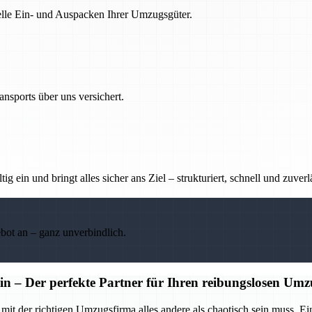
nelle Ein- und Auspacken Ihrer Umzugsgüter.
nsports über uns versichert.
g ein und bringt alles sicher ans Ziel – strukturiert, schnell und zuverl
ebot an – ganz unverbindlich.
n – Der perfekte Partner für Ihren reibungslosen Um
mit der richtigen Umzugsfirma alles andere als chaotisch sein muss. Ei