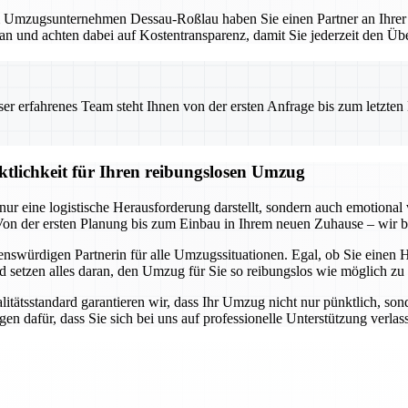
mzugsunternehmen Dessau-Roßlau haben Sie einen Partner an Ihrer Sei
lan und achten dabei auf Kostentransparenz, damit Sie jederzeit den Übe
 erfahrenes Team steht Ihnen von der ersten Anfrage bis zum letzten Ka
ktlichkeit für Ihren reibungslosen Umzug
ur eine logistische Herausforderung darstellt, sondern auch emotional
n der ersten Planung bis zum Einbau in Ihrem neuen Zuhause – wir be
swürdigen Partnerin für alle Umzugssituationen. Egal, ob Sie einen 
setzen alles daran, den Umzug für Sie so reibungslos wie möglich zu g
tsstandard garantieren wir, dass Ihr Umzug nicht nur pünktlich, sonder
en dafür, dass Sie sich bei uns auf professionelle Unterstützung verla