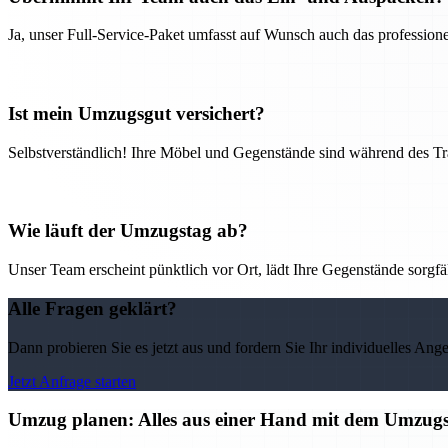
Ja, unser Full-Service-Paket umfasst auf Wunsch auch das professio
Ist mein Umzugsgut versichert?
Selbstverständlich! Ihre Möbel und Gegenstände sind während des Tra
Wie läuft der Umzugstag ab?
Unser Team erscheint pünktlich vor Ort, lädt Ihre Gegenstände sorgfälti
Alle Fragen geklärt?
Dann probieren Sie es jetzt aus und fordern Sie Ihr individuelles Ang
Jetzt Anfrage starten
Umzug planen: Alles aus einer Hand mit dem Umzu