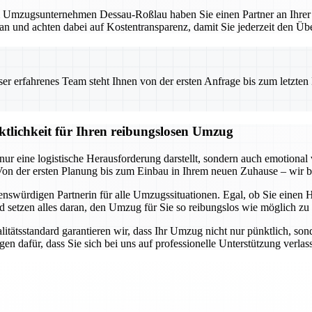
mzugsunternehmen Dessau-Roßlau haben Sie einen Partner an Ihrer Sei
lan und achten dabei auf Kostentransparenz, damit Sie jederzeit den Übe
 erfahrenes Team steht Ihnen von der ersten Anfrage bis zum letzten Ka
ktlichkeit für Ihren reibungslosen Umzug
ur eine logistische Herausforderung darstellt, sondern auch emotional
n der ersten Planung bis zum Einbau in Ihrem neuen Zuhause – wir be
swürdigen Partnerin für alle Umzugssituationen. Egal, ob Sie einen 
setzen alles daran, den Umzug für Sie so reibungslos wie möglich zu g
tsstandard garantieren wir, dass Ihr Umzug nicht nur pünktlich, sonder
en dafür, dass Sie sich bei uns auf professionelle Unterstützung verla