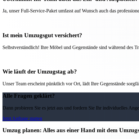
Ja, unser Full-Service-Paket umfasst auf Wunsch auch das professio
Ist mein Umzugsgut versichert?
Selbstverständlich! Ihre Möbel und Gegenstände sind während des Tra
Wie läuft der Umzugstag ab?
Unser Team erscheint pünktlich vor Ort, lädt Ihre Gegenstände sorgfälti
Alle Fragen geklärt?
Dann probieren Sie es jetzt aus und fordern Sie Ihr individuelles Ang
Jetzt Anfrage starten
Umzug planen: Alles aus einer Hand mit dem Umzu