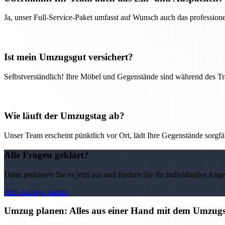
Ja, unser Full-Service-Paket umfasst auf Wunsch auch das professio
Ist mein Umzugsgut versichert?
Selbstverständlich! Ihre Möbel und Gegenstände sind während des Tra
Wie läuft der Umzugstag ab?
Unser Team erscheint pünktlich vor Ort, lädt Ihre Gegenstände sorgfälti
Alle Fragen geklärt?
Dann probieren Sie es jetzt aus und fordern Sie Ihr individuelles Ang
Jetzt Anfrage starten
Umzug planen: Alles aus einer Hand mit dem Umzu