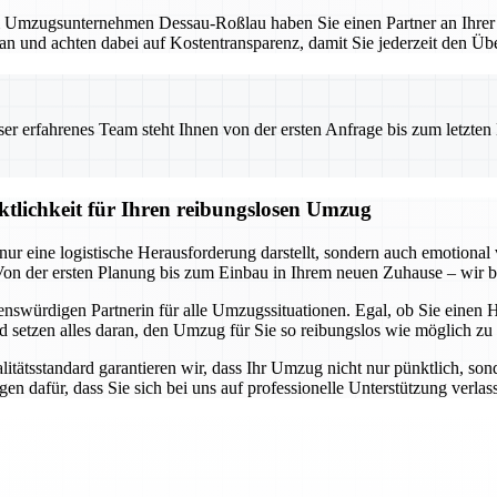
mzugsunternehmen Dessau-Roßlau haben Sie einen Partner an Ihrer Sei
lan und achten dabei auf Kostentransparenz, damit Sie jederzeit den Übe
 erfahrenes Team steht Ihnen von der ersten Anfrage bis zum letzten Ka
ktlichkeit für Ihren reibungslosen Umzug
ur eine logistische Herausforderung darstellt, sondern auch emotional
n der ersten Planung bis zum Einbau in Ihrem neuen Zuhause – wir be
swürdigen Partnerin für alle Umzugssituationen. Egal, ob Sie einen 
setzen alles daran, den Umzug für Sie so reibungslos wie möglich zu g
tsstandard garantieren wir, dass Ihr Umzug nicht nur pünktlich, sonder
en dafür, dass Sie sich bei uns auf professionelle Unterstützung verla