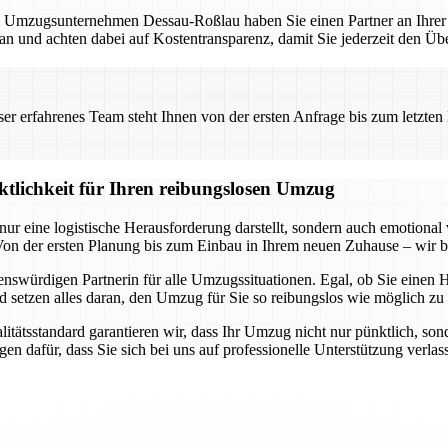
mzugsunternehmen Dessau-Roßlau haben Sie einen Partner an Ihrer Sei
lan und achten dabei auf Kostentransparenz, damit Sie jederzeit den Übe
 erfahrenes Team steht Ihnen von der ersten Anfrage bis zum letzten Ka
ktlichkeit für Ihren reibungslosen Umzug
ur eine logistische Herausforderung darstellt, sondern auch emotional
n der ersten Planung bis zum Einbau in Ihrem neuen Zuhause – wir be
swürdigen Partnerin für alle Umzugssituationen. Egal, ob Sie einen 
setzen alles daran, den Umzug für Sie so reibungslos wie möglich zu g
tsstandard garantieren wir, dass Ihr Umzug nicht nur pünktlich, sonder
en dafür, dass Sie sich bei uns auf professionelle Unterstützung verla