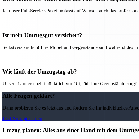
Ja, unser Full-Service-Paket umfasst auf Wunsch auch das professio
Ist mein Umzugsgut versichert?
Selbstverständlich! Ihre Möbel und Gegenstände sind während des Tra
Wie läuft der Umzugstag ab?
Unser Team erscheint pünktlich vor Ort, lädt Ihre Gegenstände sorgfälti
Alle Fragen geklärt?
Dann probieren Sie es jetzt aus und fordern Sie Ihr individuelles Ang
Jetzt Anfrage starten
Umzug planen: Alles aus einer Hand mit dem Umzu