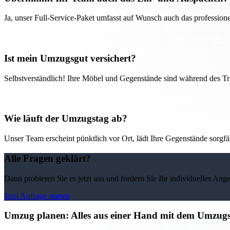
Ja, unser Full-Service-Paket umfasst auf Wunsch auch das professio
Ist mein Umzugsgut versichert?
Selbstverständlich! Ihre Möbel und Gegenstände sind während des Tra
Wie läuft der Umzugstag ab?
Unser Team erscheint pünktlich vor Ort, lädt Ihre Gegenstände sorgfälti
Alle Fragen geklärt?
Dann probieren Sie es jetzt aus und fordern Sie Ihr individuelles Ang
Jetzt Anfrage starten
Umzug planen: Alles aus einer Hand mit dem Umzu