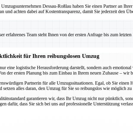
mzugsunternehmen Dessau-Roßlau haben Sie einen Partner an Ihrer Sei
lan und achten dabei auf Kostentransparenz, damit Sie jederzeit den Übe
 erfahrenes Team steht Ihnen von der ersten Anfrage bis zum letzten Ka
ktlichkeit für Ihren reibungslosen Umzug
ur eine logistische Herausforderung darstellt, sondern auch emotional
n der ersten Planung bis zum Einbau in Ihrem neuen Zuhause – wir be
swürdigen Partnerin für alle Umzugssituationen. Egal, ob Sie einen 
setzen alles daran, den Umzug für Sie so reibungslos wie möglich zu g
tsstandard garantieren wir, dass Ihr Umzug nicht nur pünktlich, sonder
en dafür, dass Sie sich bei uns auf professionelle Unterstützung verla